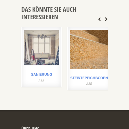
DAS KÖNNTE SIE AUCH
INTERESSIEREN
SANIERUNG
ABDI
STEINTEPPICHBODEN
ASR
ASR