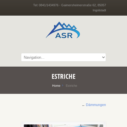
Tel: 0841/1434976 - Gaimersheimerstraße 62, 85057
Ingolstadt
ESTRICHE
Home
Estriche
←
Dämmungen