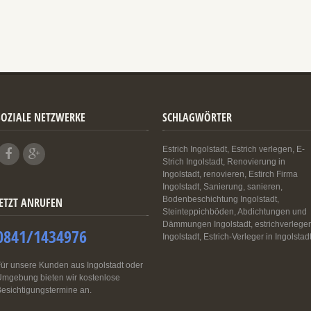
SOZIALE NETZWERKE
SCHLAGWÖRTER
Estrich Ingolstadt, Estrich verlegen, E-
Strich Ingolstadt, Renovierung in
Ingolstadt, renovieren, Estirch Firma
Ingolstadt, Sanierung, sanieren,
Bodenbeschichtung Ingolstadt,
JETZT ANRUFEN
Steinteppichböden, Abdichtungen und
Dämmungen Ingolstadt, estrichverleger
0841/1434976
Ingolstadt, Estrich-Verleger in Ingolstad
ür unsere Kunden aus Ingolstadt oder
mgebung bieten wir kostenlose
esichtigungstermine an.