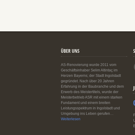
ÜBER UNS
AS-Renovierung wurde 2011 vom
Geschäftsinhaber Selim Altintaç im
Herzen Bayerns; der Stadt Ingolstadt
gegründet. Nach über 20 Jahren
Erfahrung in der Baubranche und dem
Erwerb des Meistertitels, wurde der
Meisterbetrieb ASR mit einem starken
Fundament und einem breiten
Leistungsspektrum in Ingolstadt und
Umgebung ins Leben gerufen…
F
Weiterlesen
U
B