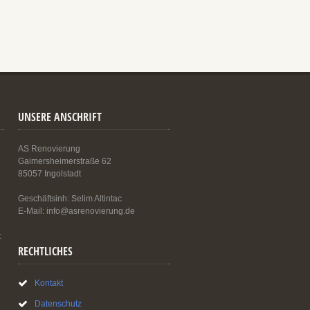
UNSERE ANSCHRIFT
AS Renovierung
Gaimersheimerstraße 62
85057 Ingolstadt
Geschäftsinh: Selim Altintac
E-Mail: info@asrenovierung.de
t
RECHTLICHES
Kontakt
Datenschutz